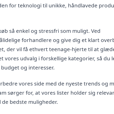
nden for teknologi til unikke, håndlavede produ
køb så enkel og stressfri som muligt. Ved
idelige forhandlere og give dig et klart overb
, der vil få ethvert teenage-hjerte til at glæd
t vores udvalg i forskellige kategorier, så du l
 budget og interesser.
orbedre vores side med de nyeste trends og 
 sørger for, at vores lister holder sig releva
l de bedste muligheder.