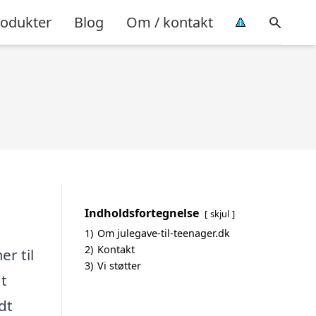
rodukter
Blog
Om / kontakt
Indholdsfortegnelse
skjul
1)
Om julegave-til-teenager.dk
2)
Kontakt
er til
3)
Vi støtter
at
dt