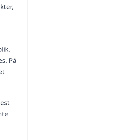
kter,
lik,
es. På
et
mest
nte